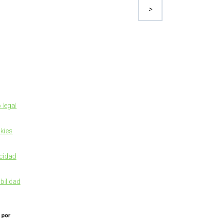
>
 legal
kies
cidad
bilidad