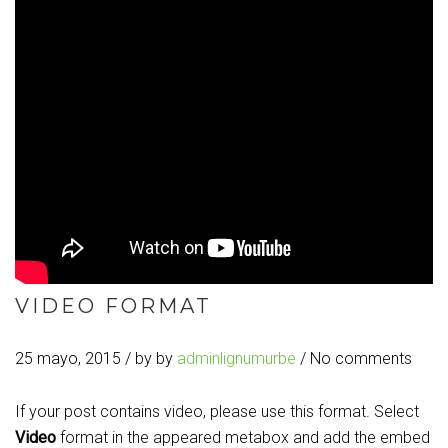
VIDEO FORMAT
25 mayo, 2015
/ by
by
adminlignumurbe
/ No comments
If your post contains video, please use this format. Select
Video
format in the appeared metabox and add the embed